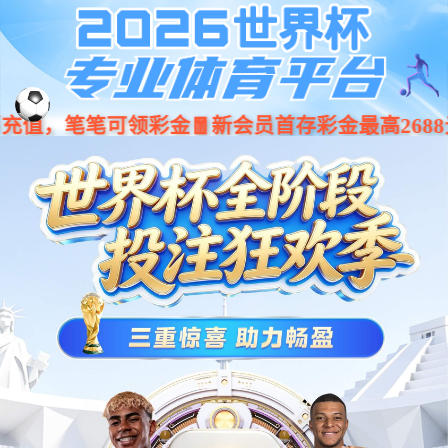
九游娱乐
(NineGameSports)官方网
站-九游引领娱乐潮流
Previous
Nex
当前位置：
主页
>
产品介绍
>
广场雕塑
>
广场雕塑