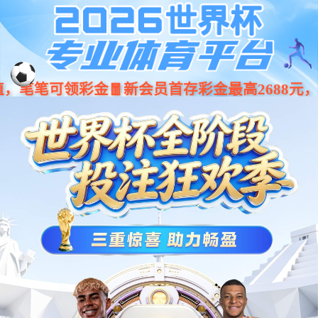
九游娱乐
(NineGameSports)官方网
站-九游引领娱乐潮流
Previous
Nex
当前位置：
主页
>
产品介绍
>
锻铜铸铜雕塑
>
铸铜雕塑