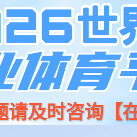
rts)官方网站-九游引领娱乐潮
司
品介绍
新闻公告
行业新闻
成功
品介绍
>
园林雕塑
>
园林铸铜雕塑